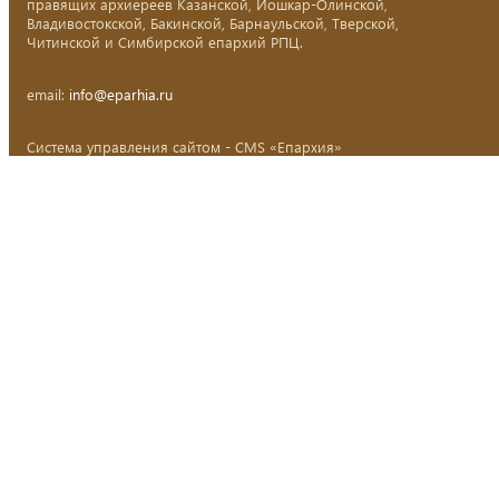
правящих архиереев Казанской, Йошкар-Олинской,
Владивостокской, Бакинской, Барнаульской, Тверской,
Читинской и Симбирской епархий РПЦ.
email:
info@eparhia.ru
Система управления сайтом - CMS «Епархия»