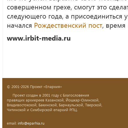
совершенном грехе, смогут это сдела
следующего года, а присоединиться у
начался
Рождественский пост
, время
www.irbit-media.ru
© 2001-2026 Проект «Епархия»
Проект создан в 2001 году с Благословения
правящих архиереев Казанской, Йошкар-Олинской,
Владивостокской, Бакинской, Барнаульской, Тверской,
Читинской и Симбирской епархий РПЦ.
email:
info@eparhia.ru