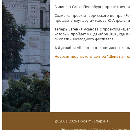
В июне в Санкт-Петербурге прошёл летн
Солистка проекта творческого центра «F
прощайте друг друга» (слова Ю.Апрель, м
Теперь Евгения Асанова с проектом «Шёп
который пройдёт 4-6 декабря 2010, где и
симпатий ежегодного фестиваля.
А 8 декабря «Шёпот ангелов» даст сольн
Новости творческого центра "Шепот анге
© 2001-2026 Проект «Епархия»
Проект создан в 2001 году с Благослов