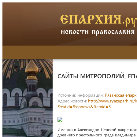
САЙТЫ МИТРОПОЛИЙ, ЕП
Источник информации:
Рязанская епарх
Адрес новости:
http://www.ryazeparh.ru/
&catid=8:epnews&Itemid=3
Именно в Александро-Невской лавре пок
древнего престольного града Владимира