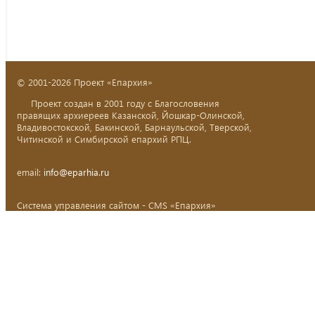
© 2001-2026 Проект «Епархия»
Проект создан в 2001 году с Благословения
правящих архиереев Казанской, Йошкар-Олинской,
Владивостокской, Бакинской, Барнаульской, Тверской,
Читинской и Симбирской епархий РПЦ.
email:
info@eparhia.ru
Система управления сайтом - CMS «Епархия»