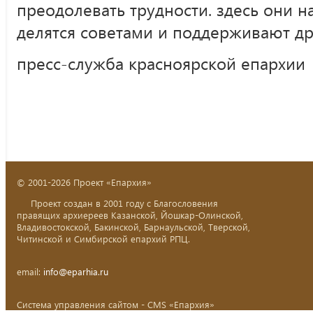
преодолевать трудности. здесь они н
делятся советами и поддерживают дру
пресс-служба красноярской епархии
© 2001-2026 Проект «Епархия»
Проект создан в 2001 году с Благословения
правящих архиереев Казанской, Йошкар-Олинской,
Владивостокской, Бакинской, Барнаульской, Тверской,
Читинской и Симбирской епархий РПЦ.
email:
info@eparhia.ru
Система управления сайтом - CMS «Епархия»