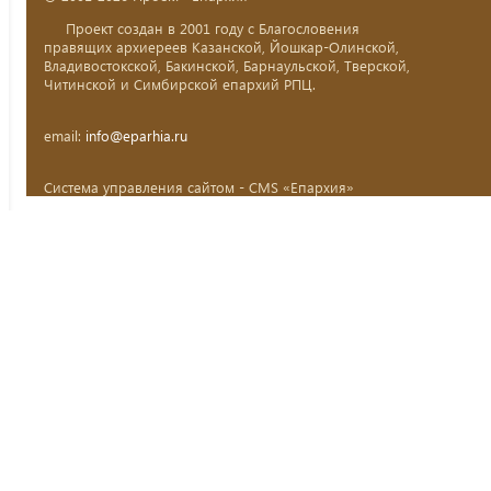
Проект создан в 2001 году с Благословения
правящих архиереев Казанской, Йошкар-Олинской,
Владивостокской, Бакинской, Барнаульской, Тверской,
Читинской и Симбирской епархий РПЦ.
email:
info@eparhia.ru
Система управления сайтом - CMS «Епархия»