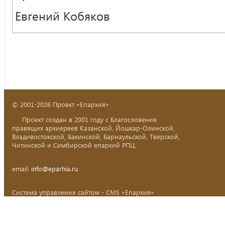
Евгений Кобяков
© 2001-2026 Проект «Епархия»
Проект создан в 2001 году с Благословения
правящих архиереев Казанской, Йошкар-Олинской,
Владивостокской, Бакинской, Барнаульской, Тверской,
Читинской и Симбирской епархий РПЦ.
email:
info@eparhia.ru
Система управления сайтом - CMS «Епархия»