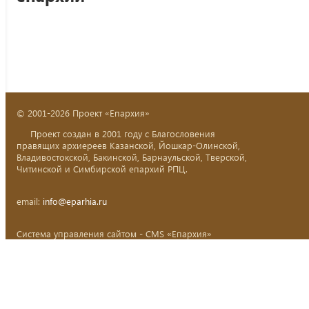
© 2001-2026 Проект «Епархия»
Проект создан в 2001 году с Благословения
правящих архиереев Казанской, Йошкар-Олинской,
Владивостокской, Бакинской, Барнаульской, Тверской,
Читинской и Симбирской епархий РПЦ.
email:
info@eparhia.ru
Система управления сайтом - CMS «Епархия»