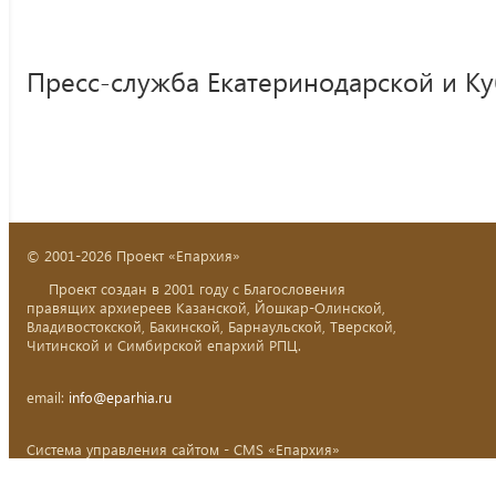
Пресс-служба Екатеринодарской и К
© 2001-2026 Проект «Епархия»
Проект создан в 2001 году с Благословения
правящих архиереев Казанской, Йошкар-Олинской,
Владивостокской, Бакинской, Барнаульской, Тверской,
Читинской и Симбирской епархий РПЦ.
email:
info@eparhia.ru
Система управления сайтом - CMS «Епархия»