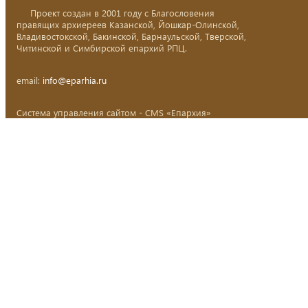
Проект создан в 2001 году с Благословения
правящих архиереев Казанской, Йошкар-Олинской,
Владивостокской, Бакинской, Барнаульской, Тверской,
Читинской и Симбирской епархий РПЦ.
email:
info@eparhia.ru
Система управления сайтом - CMS «Епархия»