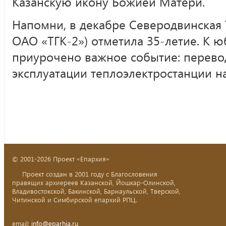
Казанскую икону Божией Матери.
Напомни, в декабре Северодвинская Т
ОАО «ТГК-2») отметила 35-летие. К 
приурочено важное событие: перев
эксплуатации теплоэлектростанции н
© 2001-2026 Проект «Епархия»
Проект создан в 2001 году с Благословения
правящих архиереев Казанской, Йошкар-Олинской,
Владивостокской, Бакинской, Барнаульской, Тверской,
Читинской и Симбирской епархий РПЦ.
email:
info@eparhia.ru