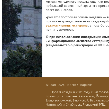
жители коттеджного поселка ощутили не
небольшой деревянный храм. его прихож
поселков и садов.
храм этот построили совсем недавно — в
прихожан грандиозные — на следующий г
великомученицы екатерины
. а пока бог
принять архиерея.
© при использовании информации ссыл
«информационное агентство екатеринб
(свидетельство о регистрации иа №11-14
© 2001-2026 Проект «Епархия»
Проект создан в 2001 году с Благослов
правящих архиереев Казанской, Йошкар
Владивостокской, Бакинской, Барнаульско
Читинской и Симбирской епархий РПЦ.