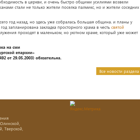
обходимость в церкви, и очень быстро общими усилиями возвели
анами стали не только жители поселка палмикс, но и жители соседних
сего год назад, но здесь уже собралась большая община. и планы у
од запланирована закладка просторного храма в честь
святой
ослужения проходят в маленьком, но уютном храме, который уже может
ка на сми
ургской епархии»
92 от 29.05.2003) обязательна.
Все новости раздела
ения
-Олинской,
й, Тверской,