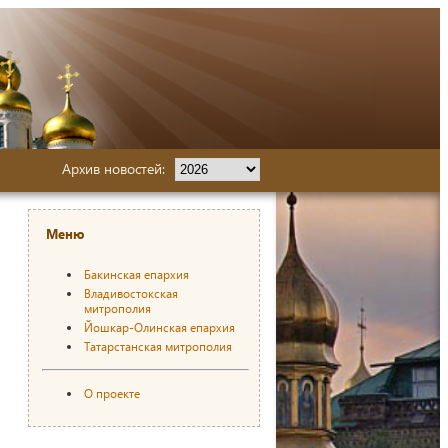
Архив новостей:
Меню
Бакинская епархия
Владивостокская
митрополия
Йошкар-Олинская епархия
Татарстанская митрополия
О проекте