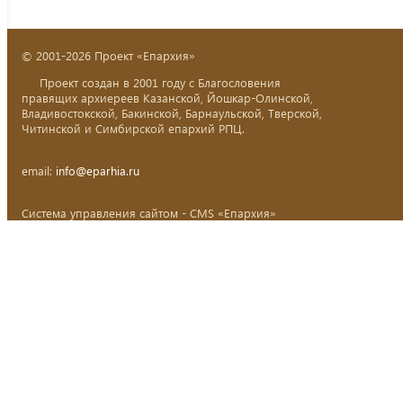
© 2001-2026 Проект «Епархия»
Проект создан в 2001 году с Благословения
правящих архиереев Казанской, Йошкар-Олинской,
Владивостокской, Бакинской, Барнаульской, Тверской,
Читинской и Симбирской епархий РПЦ.
email:
info@eparhia.ru
Система управления сайтом - CMS «Епархия»