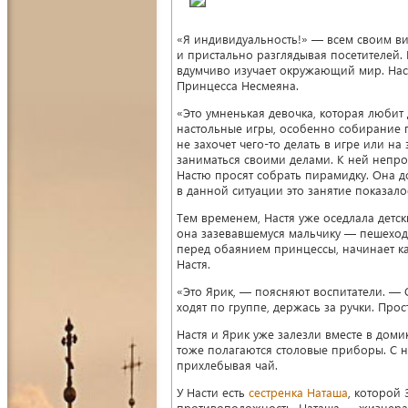
«Я индивидуальность!» — всем своим ви
и пристально разглядывая посетителей. 
вдумчиво изучает окружающий мир. Наст
Принцесса Несмеяна.
«Это умненькая девочка, которая любит 
настольные игры, особенно собирание п
не захочет чего-то делать в игре или на
заниматься своими делами. К ней непрос
Настю просят собрать пирамидку. Она д
в данной ситуации это занятие показал
Тем временем, Настя уже оседлала детск
она зазевавшемуся мальчику — пешеходу
перед обаянием принцессы, начинает кат
Настя.
«Это Ярик, — поясняют воспитатели. — 
ходят по группе, держась за ручки. Про
Настя и Ярик уже залезли вместе в доми
тоже полагаются столовые приборы. С н
прихлебывая чай.
У Насти есть
сестренка Наташа
, которой 
противоположность. Наташа — жизнерад