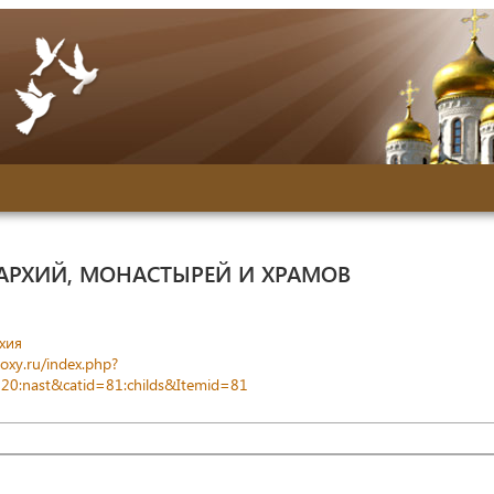
АРХИЙ, МОНАСТЫРЕЙ И ХРАМОВ
хия
oxy.ru/index.php?
20:nast&catid=81:childs&Itemid=81