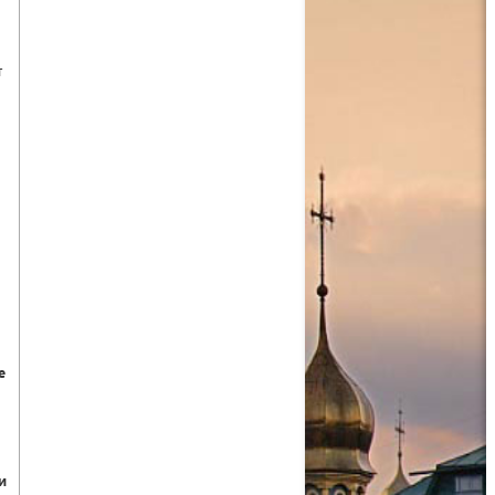
т
е
и