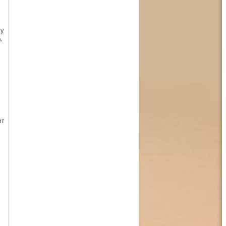
му
.
ит