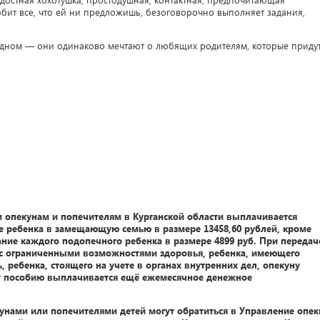
бит все, что ей ни предложишь, безоговорочно выполняет задания,
 одном — они одинаково мечтают о любящих родителям, которые приду
и опекунам и попечителям в Курганской области выплачивается
е ребенка в замещающую семью в размере 13458,60 рублей, кроме
ание каждого подопечного ребенка в размере 4899 руб. При передач
 с ограниченными возможностями здоровья, ребенка, имеющего
 ребенка, стоящего на учете в органах внутренних дел, опекуну
у пособию выплачивается ещё ежемесячное денежное
нами или попечителями детей могут обратиться в Управление опек