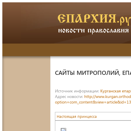
САЙТЫ МИТРОПОЛИЙ, ЕП
Источник информации:
Курганская епар
Адрес новости:
http://www.kurgan.orthod
option=com_content&view=article&id=13
Настоящая принцесса