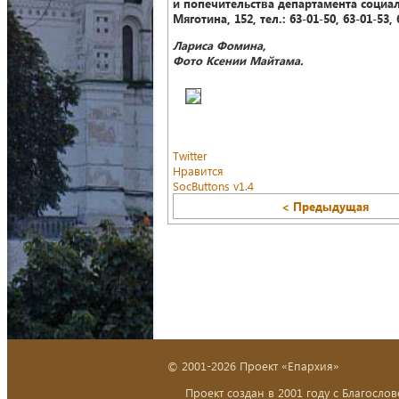
и попечительства департамента социал
Мяготина, 152, тел.: 63-01-50, 63-01-53, 
Лариса Фомина,
Фото Ксении Майтама.
Twitter
Нравится
SocButtons v1.4
< Предыдущая
© 2001-2026 Проект «Епархия»
Проект создан в 2001 году с Благослов