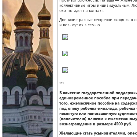
коллективные игры индивидуальным. Лю
охотно идет на контакт.
Две такие разные сестренки сходятся в
и возьмут их в семью.
***
В качестве государственной поддержк
единовременное пособие при передач
того, ежемесячное пособие на содерж
под опеку ребенка-инвалида, ребенка
неснятую или непогашенную судимость,
(попечителю) плюсом к ежемесячном
вознаграждение в размере 4500 руб.
Желающие стать усыновителями, опеку