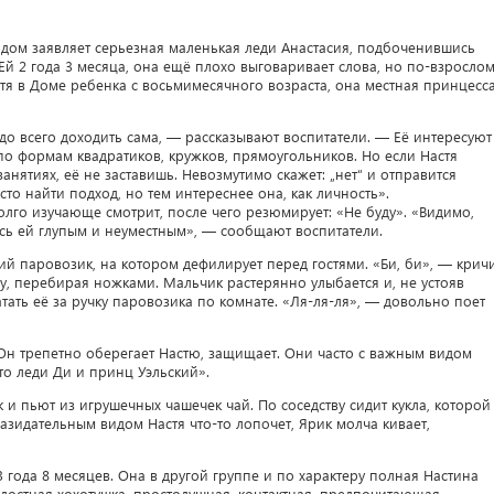
дом заявляет серьезная маленькая леди Анастасия, подбоченившись
Ей 2 года 3 месяца, она ещё плохо выговаривает слова, но по-взросло
я в Доме ребенка с восьмимесячного возраста, она местная принцесса
до всего доходить сама, — рассказывают воспитатели. — Её интересуют
о формам квадратиков, кружков, прямоугольников. Но если Настя
 занятиях, её не заставишь. Невозмутимо скажет: „нет“ и отправится
то найти подход, но тем интереснее она, как личность».
олго изучающе смотрит, после чего резюмирует: «Не буду». «Видимо,
ось ей глупым и неуместным», — сообщают воспитатели.
ий паровозик, на котором дефилирует перед гостями. «Би, би», — крич
, перебирая ножками. Мальчик растерянно улыбается и, не устояв
ать её за ручку паровозика по комнате. «Ля-ля-ля», — довольно поет
Он трепетно оберегает Настю, защищает. Они часто с важным видом
сто леди Ди и принц Уэльский».
к и пьют из игрушечных чашечек чай. По соседству сидит кукла, которой
азидательным видом Настя что-то лопочет, Ярик молча кивает,
3 года 8 месяцев. Она в другой группе и по характеру полная Настина
остная хохотушка, простодушная, контактная, предпочитающая