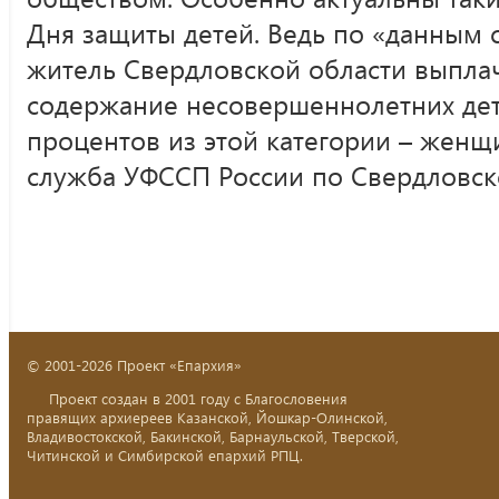
Дня защиты детей. Ведь по «данным 
житель Свердловской области выпла
содержание несовершеннолетних дете
процентов из этой категории – женщ
служба УФССП России по Свердловск
© 2001-2026 Проект «Епархия»
Проект создан в 2001 году с Благословения
правящих архиереев Казанской, Йошкар-Олинской,
Владивостокской, Бакинской, Барнаульской, Тверской,
Читинской и Симбирской епархий РПЦ.