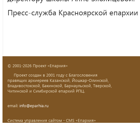
Пресс-служба Красноярской епархии
© 2001-2026 Проект «Епархия»
Проект создан в 2001 году с Благословения
правящих архиереев Казанской, Йошкар-Олинской,
Владивостокской, Бакинской, Барнаульской, Тверской,
Читинской и Симбирской епархий РПЦ.
email:
info@eparhia.ru
Система управления сайтом - CMS «Епархия»