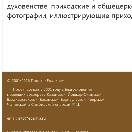
духовенстве, приходские и общецерк
фотографии, иллюстрирующие прихо
© 2001-2026 Проект «Епархия»
Проект создан в 2001 году с Благословения
правящих архиереев Казанской, Йошкар-Олинской,
Владивостокской, Бакинской, Барнаульской, Тверской,
Читинской и Симбирской епархий РПЦ.
email:
info@eparhia.ru
Система управления сайтом - CMS «Епархия»