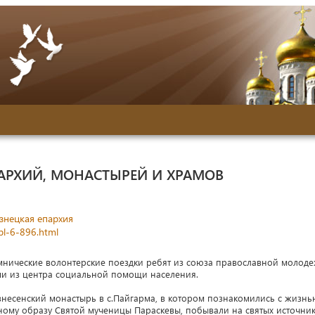
АРХИЙ, МОНАСТЫРЕЙ И ХРАМОВ
знецкая епархия
bl-6-896.html
мнические волонтерские поездки ребят из союза православной молод
ми из центра социальной помощи населения.
знесенский монастырь в с.Пайгарма, в котором познакомились с жизн
ному образу Святой мученицы Параскевы, побывали на святых источник