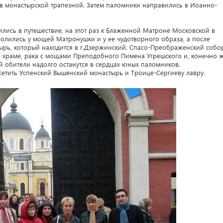
 в монастырской трапезной. Затем паломники направились в Иоанно-
лись в путешествие, на этот раз к Блаженной Матроне Московской в
олились у мощей Матронушки и у ее чудотворного образа, а после
ырь, который находится в г.Дзержинский. Спасо-Преображенский собо
 храме, рака с мощами Преподобного Пимена Угрешского и, конечно ж
 обители надолго останутся в сердцах юных паломников.
сетить Успенский Вышенский монастырь и Троице-Сергиеву лавру.