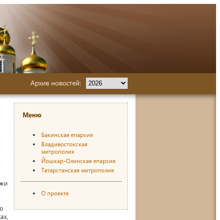
Архив новостей:
Меню
Бакинская епархия
Владивостокская
митрополия
Йошкар-Олинская епархия
Татарстанская митрополия
ежи
О проекте
ью
ах,