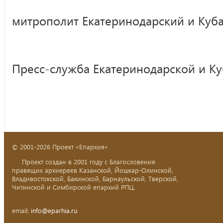
митрополит Екатеринодарский и Куб
Пресс-служба Екатеринодарской и К
© 2001-2026 Проект «Епархия»
Проект создан в 2001 году с Благословения
правящих архиереев Казанской, Йошкар-Олинской,
Владивостокской, Бакинской, Барнаульской, Тверской,
Читинской и Симбирской епархий РПЦ.
email:
info@eparhia.ru