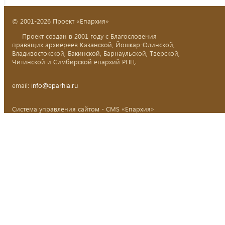
© 2001-2026 Проект «Епархия»
Проект создан в 2001 году с Благословения
правящих архиереев Казанской, Йошкар-Олинской,
Владивостокской, Бакинской, Барнаульской, Тверской,
Читинской и Симбирской епархий РПЦ.
email:
info@eparhia.ru
Система управления сайтом - CMS «Епархия»