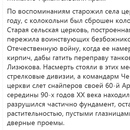
По воспоминаниям старожил села цер
году, с колокольни был сброшен коло
Старая сельская церковь, построенна
пережила воинствующих безбожнико
Отечественную войну, когда ее наме
кирпич, дабы гатить переправу танко
Лизюкова. Насмерть стояли в этих мес
стрелковые дивизии, а командарм Ч
церкви слет снайперов своей 60-й А
середины 90-х годов ХХ века находил
разрушился частично фундамент, ост
растительностью, пустыми глазницам
дверные проемы.