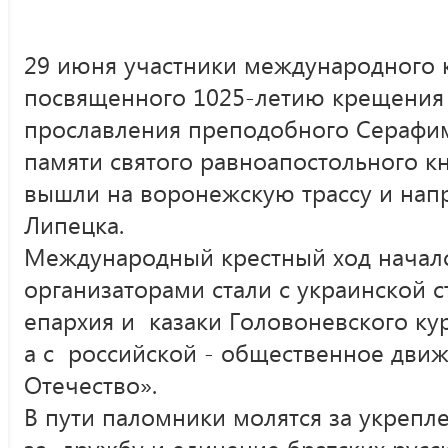
29 июня участники международного к
посвященного 1025-летию крещения 
прославления преподобного Серафим
памяти святого равноапостольного к
вышли на воронежскую трассу и напр
Липецка.
Международный крестный ход начался
организаторами стали с украинской 
епархия и казаки Головоневского ку
а с российской - общественное движ
Отечество».
В пути паломники молятся за укрепл
за дружбу и единение братских русс