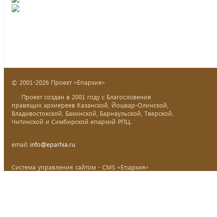
© 2001-2026 Проект «Епархия»
Проект создан в 2001 году с Благословения
правящих архиереев Казанской, Йошкар-Олинской,
Владивостокской, Бакинской, Барнаульской, Тверской,
Читинской и Симбирской епархий РПЦ.
email:
info@eparhia.ru
Система управления сайтом - CMS «Епархия»