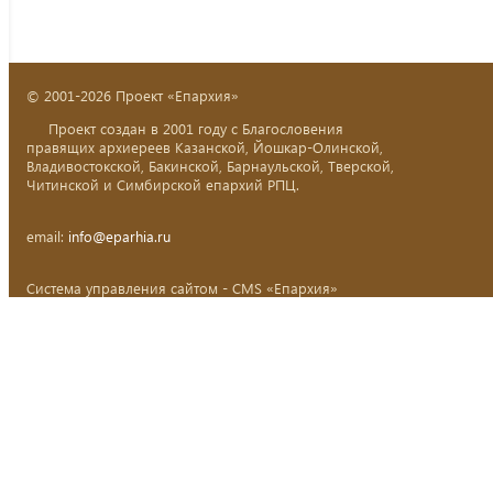
© 2001-2026 Проект «Епархия»
Проект создан в 2001 году с Благословения
правящих архиереев Казанской, Йошкар-Олинской,
Владивостокской, Бакинской, Барнаульской, Тверской,
Читинской и Симбирской епархий РПЦ.
email:
info@eparhia.ru
Система управления сайтом - CMS «Епархия»