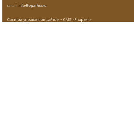
email:
info@eparhia.ru
Система управления сайтом - CMS «Епархия»