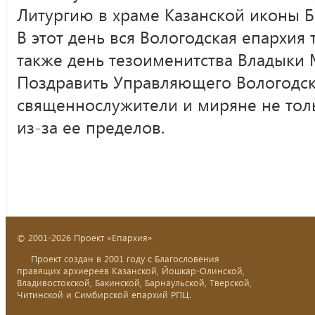
Литургию в храме Казанской иконы 
В этот день вся Вологодская епархия
также день тезоименитства Владыки
Поздравить Управляющего Вологодс
священнослужители и миряне не толь
из-за ее пределов.
© 2001-2026 Проект «Епархия»
Проект создан в 2001 году с Благословения
правящих архиереев Казанской, Йошкар-Олинской,
Владивостокской, Бакинской, Барнаульской, Тверской,
Читинской и Симбирской епархий РПЦ.