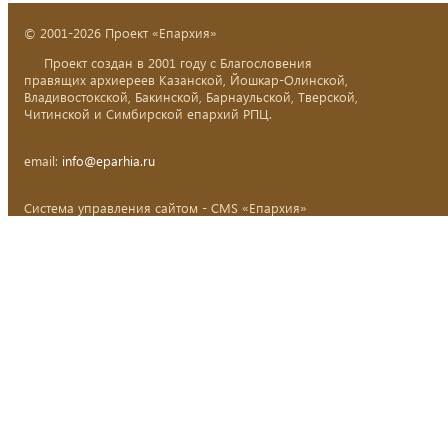
© 2001-2026 Проект «Епархия»
Проект создан в 2001 году с Благословения
правящих архиереев Казанской, Йошкар-Олинской,
Владивостокской, Бакинской, Барнаульской, Тверской,
Читинской и Симбирской епархий РПЦ.
email:
info@eparhia.ru
Система управления сайтом - CMS «Епархия»