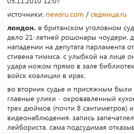
05.11.2010 12:07
источники:
newsru.com
/
седмица.ru
лондон.
в британском уголовном суд
дело 21-летней рошонары чоудери. 
нападении на депутата парламента о
стивена тиммса. с улыбкой на лице о
удара ножом прямо в зале библиотек
войск коалиции в ирак.
во вторник судье и присяжным был
главные улики - окровавленный кух
трех дюймов (почти 8 сантиметров) и
видеонаблюдения. запись запечатле
лейбориста. сама подсудимая отказыв