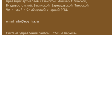
правящих архиереев Казанской, Йошкар-Олинской,
Владивостокской, Бакинской, Барнаульской, Тверской,
Читинской и Симбирской епархий РПЦ.
email:
info@eparhia.ru
Система управления сайтом - CMS «Епархия»