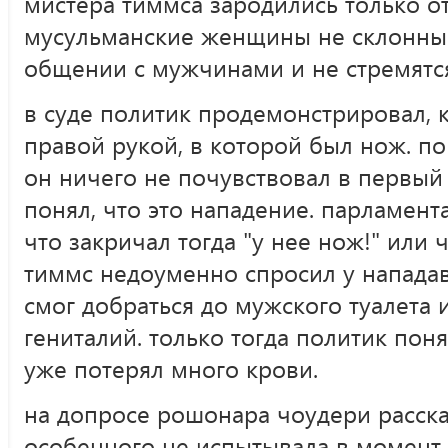
мистера тиммса зародились только о
мусульманские женщины не склонны 
общении с мужчинами и не стремятс
в суде политик продемонстрировал, 
правой рукой, в которой был нож. по
он ничего не почувствовал в первый
понял, что это нападение. парламен
что закричал тогда "у нее нож!" или ч
тиммс недоуменно спросил у нападавш
смог добраться до мужского туалета 
гениталий. только тогда политик поня
уже потерял много крови.
на допросе рошонара чоудери расска
особенного не испытывала в момент 