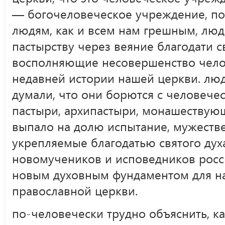
— богочеловеческое учреждение, п
людям, как и всем нам грешным, люд
пастырству через веяние благодати с
восполняющие несовершенство челов
недавней истории нашей церкви. люд
думали, что они борются с человечес
пастыри, архипастыри, монашествую
выпало на долю испытание, мужестве
укрепляемые благодатью святого дух
новомучеников и исповедников росси
новым духовным фундаментом для н
православной церкви.
по-человечески
трудно объяснить, к