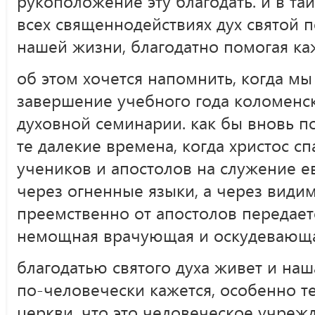
рукоположение эту благодать. и в таи
всех священнодействиях дух святой п
нашей жизни, благодатно помогая ка
об этом хочется напомнить, когда м
завершение учебного года коломенс
духовной семинарии. как бы вновь по
те далекие времена, когда христос с
учеников и апостолов на служение ев
через огненные языки, а через вид
преемственно от апостолов передаетс
немощная врачующая и оскудевающ
благодатью святого духа живет и наш
по-человечески
кажется, особенно т
церкви, что это человеческое учрежд