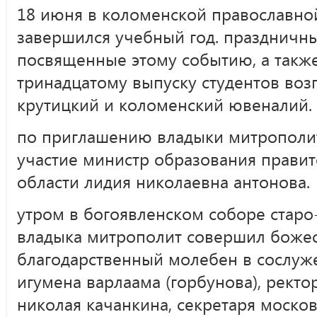
18 июня в коломенской православно
завершился учебный год. праздничн
посвященные этому событию, а такж
тринадцатому выпуску студентов воз
крутицкий и коломенский ювеналий.
по приглашению владыки митрополит
участие министр образования правит
области лидия николаевна антонова.
утром в богоявленском соборе
старо
владыка митрополит совершил боже
благодарственный молебен в сослуж
игумена варлаама (горбунова), ректо
николая качанкина, секретаря моско