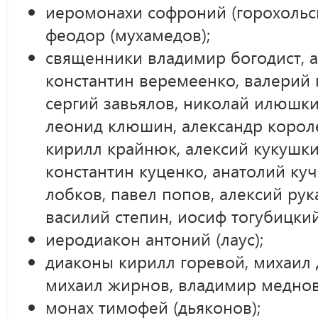
иеромонахи софроний (горохольск
феодор (мухамедов);
священники владимир богодист, а
константин веремеенко, валерий 
сергий завьялов, николай илюшки
леонид клюшин, александр короле
кирилл крайнюк, алексий кукушки
константин куценко, анатолий куч
лобков, павел попов, алексий рук
василий степин, иосиф тогубицки
иеродиакон антоний (лаус);
диаконы кирилл горевой, михаил 
михаил жирнов, владимир меднов
монах тимофей (дьяконов);