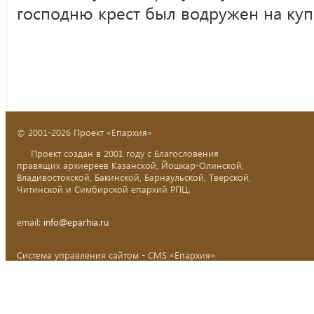
господню крест был водружен на куп
© 2001-2026 Проект «Епархия»
Проект создан в 2001 году с Благословения
правящих архиереев Казанской, Йошкар-Олинской,
Владивостокской, Бакинской, Барнаульской, Тверской,
Читинской и Симбирской епархий РПЦ.
email:
info@eparhia.ru
Система управления сайтом - CMS «Епархия»