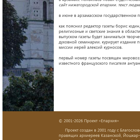
сайт нижегородской епархии. текст люд
в июне в арзамасском государственном пе
как пояснил редактор газеты борис юди
религиозные и светские знания в област
выпуском газеты будет заниматься творче
духовной семинарии. курирует издание 
миссии иерей алексий курносов.
первый номер газеты посвящен мировоз
известного французского писателя антуан
© 2001-2026 Проект «Епархия»
Проект создан в 2001 году с Благослов
правящих архиереев Казанской, Йошкар