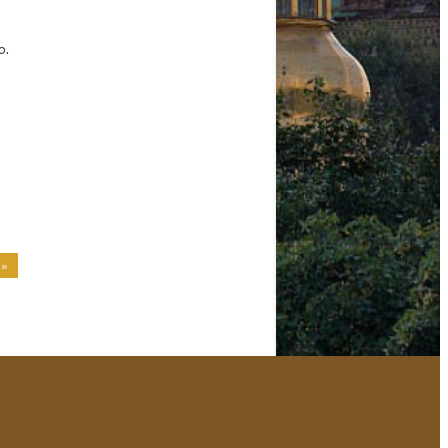
o.
 »