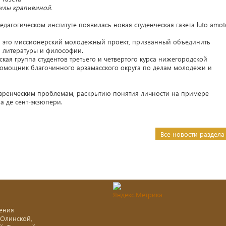
милы крапивиной.
дагогическом институте появилась новая студенческая газета luto amot
н, это миссионерский молодежный проект, призванный объединить
и литературы и философии.
ская группа студентов третьего и четвертого курса нижегородской
помощник благочинного арзамасского округа по делам молодежи и
зренческим проблемам, раскрытию понятия личности на примере
а де сент-экзюпери.
Все новости раздела
ения
-Олинской,