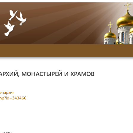
АРХИЙ, МОНАСТЫРЕЙ И ХРАМОВ
епархия
php?id=343466
 газета