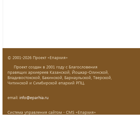
© 2001-2026 Проект «Епархия»
Проект создан в 2001 году с Благословения
правящих архиереев Казанской, Йошкар-Олинской,
Владивостокской, Бакинской, Барнаульской, Тверской,
Читинской и Симбирской епархий РПЦ.
email:
info@eparhia.ru
Система управления сайтом - CMS «Епархия»