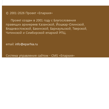
© 2001-2026 Проект «Епархия»
Проект создан в 2001 году с Благословения
правящих архиереев Казанской, Йошкар-Олинской,
Владивостокской, Бакинской, Барнаульской, Тверской,
Читинской и Симбирской епархий РПЦ.
email:
info@eparhia.ru
Система управления сайтом - CMS «Епархия»