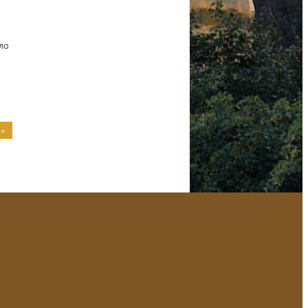
ло
 »