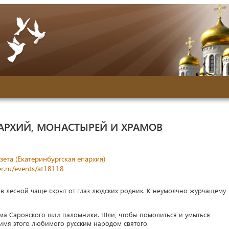
АРХИЙ, МОНАСТЫРЕЙ И ХРАМОВ
зета (Екатеринбургская епархия)
r.ru/events/at18118
в лесной чаще скрыт от глаз людских родник. К неумолчно журчащему
има Саровского шли паломники. Шли, чтобы помолиться и умыться
имя этого любимого русским народом святого.