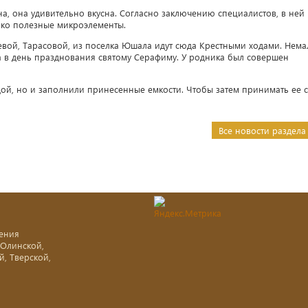
на, она удивительно вкусна. Согласно заключению специалистов, в ней
ько полезные микроэлементы.
вой, Тарасовой, из поселка Юшала идут сюда Крестными ходами. Нема
 в день празднования святому Серафиму. У родника был совершен
ой, но и заполнили принесенные емкости. Чтобы затем принимать ее с
Все новости раздела
ения
-Олинской,
й, Тверской,