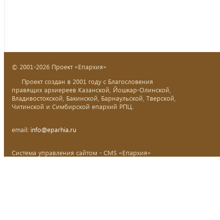
© 2001-2026 Проект «Епархия»
Проект создан в 2001 году с Благословения
правящих архиереев Казанской, Йошкар-Олинской,
Владивостокской, Бакинской, Барнаульской, Тверской,
Читинской и Симбирской епархий РПЦ.
email:
info@eparhia.ru
Система управления сайтом - CMS «Епархия»