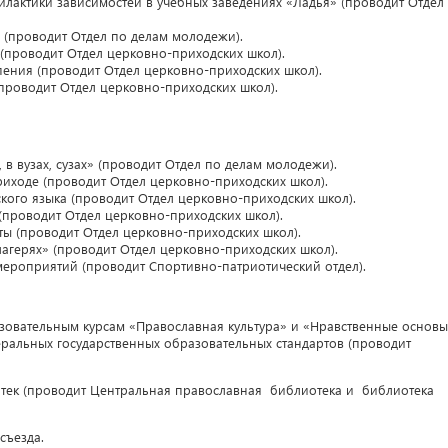
актики зависимостей в учебных заведениях «Ладья» (проводит Отдел
 (проводит Отдел по делам молодежи).
 (проводит Отдел церковно-приходских школ).
пения (проводит Отдел церковно-приходских школ).
проводит Отдел церковно-приходских школ).
 вузах, сузах» (проводит Отдел по делам молодежи).
иходе (проводит Отдел церковно-приходских школ).
кого языка (проводит Отдел церковно-приходских школ).
(проводит Отдел церковно-приходских школ).
ы (проводит Отдел церковно-приходских школ).
агерях» (проводит Отдел церковно-приходских школ).
ероприятий (проводит Спортивно-патриотический отдел).
зовательным курсам «Православная культура» и «Нравственные основы
еральных государственных образовательных стандартов (проводит
тек (проводит Центральная православная библиотека и библиотека
съезда.