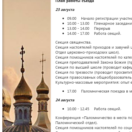
План работы съезда
23 августа
09.00 Начало регистрации участн
10.00 - 13.00 Пленарное заседан
13.00 - 14.00 Перерыв
14.00 - 17.00 Работа секций.
Секция священства.
Секция настоятелей приходов и завучей
Отдел церковно-приходских школ).
Секция помощников настоятелей по катех
Секция преподавателей Закона Божия (п
Секция по высшей школе (проводит кафед
Секция по трезвости (проводит просвети
Секция православных общеобразовательн
Культурно-массовые мероприятия: опыт е
17.00 Паломническая поездка в м
24 августа
10.00 - 12.45 Работа секций.
Конференция «Паломничество в места по
Паломнический отдел).
Секция помощников настоятелей по соци