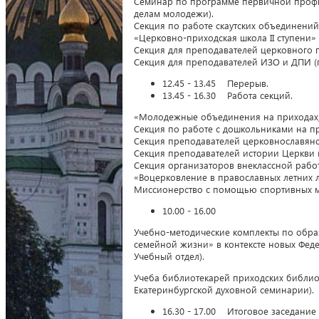
Семинар по программе первичной профил
делам молодежи).
Секция по работе скаутских объединений
«Церковно-приходская школа II ступени»
Секция для преподавателей церковного 
Секция для преподавателей ИЗО и ДПИ (
12.45 - 13.45 Перерыв.
13.45 - 16.30 Работа секций.
«Молодежные объединения на приходах, в
Секция по работе с дошкольниками на пр
Секция преподавателей церковнославянс
Секция преподавателей истории Церкви 
Секция организаторов внеклассной работ
«Воцерковление в православных летних л
Миссионерство с помощью спортивных м
10.00 - 16.00
Учебно-методические комплекты по обра
семейной жизни» в контексте новых Фед
Учебный отдел).
Учеба библиотекарей приходских библио
Екатеринбургской духовной семинарии).
16.30 - 17.00 Итоговое заседание 