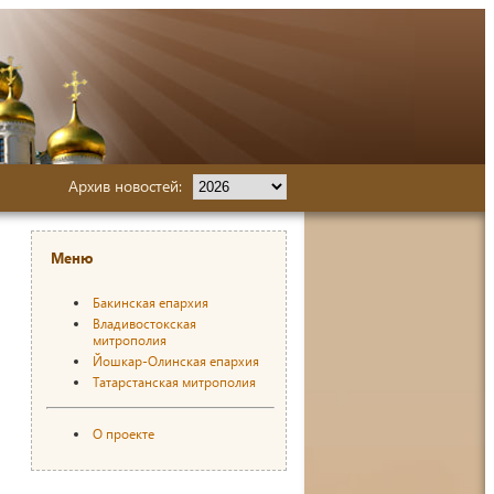
Архив новостей:
Меню
Бакинская епархия
Владивостокская
митрополия
Йошкар-Олинская епархия
Татарстанская митрополия
О проекте