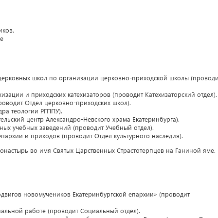
иков.
ие
 церковных школ по организации церковно-приходской школы (провод
изации и приходских катехизаторов (проводит Катехизаторский отдел).
роводит Отдел церковно-приходских школ).
ра теологии РГППУ).
тельский центр Александро-Невского храма Екатеринбурга).
ых учебных заведений (проводит Учебный отдел).
пархии и приходов (проводит Отдел культурного наследия).
онастырь во имя Святых Царственных Страстотерпцев на Ганиной яме.
двигов новомучеников Екатеринбургской епархии» (проводит
альной работе (проводит Социальный отдел).