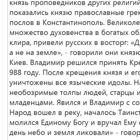
князь проповедников других религи
показались князю православные гре
послов в Константинополь. Великол
множество духовенства в богатых об
клира, привели русских в восторг: «Д
а не на земле», - говорили они княз
Киев. Владимир решился принять Кр
988 году. После крещения князя и е
уничтожены все языческие идолы. Н
необозримые толпы людей, старцы и
младенцами. Явился и Владимир с со
Народ вошел в реку, началось Таин
молился Единому Богу и вручал Ему с
день небо и земля ликовали» - говор