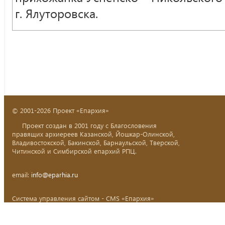
г. Ялуторовска.
© 2001-2026 Проект «Епархия»
Проект создан в 2001 году с Благословения
правящих архиереев Казанской, Йошкар-Олинской,
Владивостокской, Бакинской, Барнаульской, Тверской,
Читинской и Симбирской епархий РПЦ.
email:
info@eparhia.ru
Система управления сайтом - CMS «Епархия»