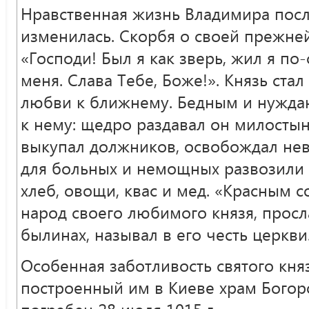
Нравственная жизнь Владимира пос
изменилась. Скорбя о своей прежней
«Господи! Был я как зверь, жил я по-
меня. Слава Тебе, Боже!». Князь ста
любви к ближнему. Бедным и нужда
к нему: щедро раздавал он милостын
выкупал должников, освобождал нев
для больных и немощных развозили 
хлеб, овощи, квас и мед. «Красным
народ своего любимого князя, просл
былинах, называл в его честь церкви
Особенная заботливость святого кня
построенный им в Киеве храм Богор
погребен 28 июля 1015 г.