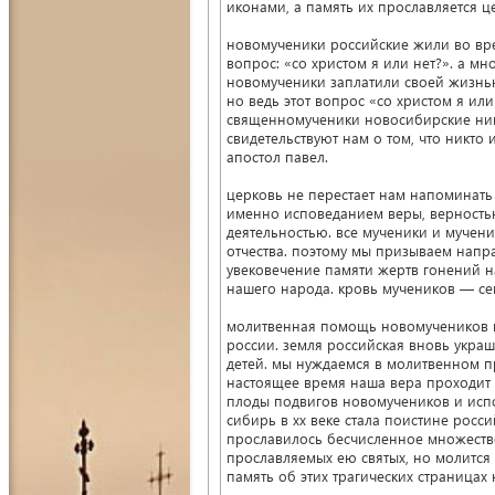
иконами, а память их прославляется 
новомученики российские жили во вре
вопрос: «со христом я или нет?». а м
новомученики заплатили своей жизнь
но ведь этот вопрос «со христом я ил
священномученики новосибирские ник
свидетельствуют нам о том, что никто 
апостол павел.
церковь не перестает нам напоминать
именно исповеданием веры, верностью 
деятельностью. все мученики и мучен
отчества. поэтому мы призываем напра
увековечение памяти жертв гонений на
нашего народа. кровь мучеников — се
молитвенная помощь новомучеников 
россии. земля российская вновь укра
детей. мы нуждаемся в молитвенном пр
настоящее время наша вера проходит 
плоды подвигов новомучеников и исп
сибирь в xx веке стала поистине росс
прославилось бесчисленное множество
прославляемых ею святых, но молится
память об этих трагических страницах