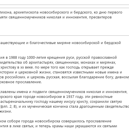
ихона, архиепископа новосибирского и бердского, ко дню первого
яти священномучеников николая и иннокентия, пресвитеров
нашествующие и благочестивые миряне новосибирской и бердской
ия в 1988 году 1000-летия крещения руси, русской православной
детельства об архипастырях, священниках, монахах и мирянах,
христову в xx веке. по мере того как господь открывает прежде
истории и церковной жизни, становятся известными новые имена и
в российских. и церковь русская, воссылая благодарение богу, дивном
ерковное прославление.
славлены имена и подвиги священномучеников николая и иннокентия,
ирского края городе новосибирске в 1937 году. эти ревностные
астыреначальнику господу нашему иисусу христу, сохранили святую
флп. 2, 8), и их мученическая кончина стала драгоценным свидетельств
 жизни.
ьном соборе города новосибирска совершилось прославление
тия в лике святых, и теперь храмы наши украшаются их святыми