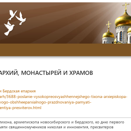
АРХИЙ, МОНАСТЫРЕЙ И ХРАМОВ
и Бердская епархия
arh/3688-poslanie-vysokopreosvyashhennejshego-tixona-arxiepiskopa-
vogo-obshheeparxialnogo-prazdnovaniya-pamyati-
ntiya-presviterov.html
ихона, архиепископа новосибирского и бердского, ко дню первого
яти священномучеников николая и иннокентия, пресвитеров