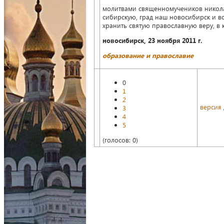
молитвами священномучеников никола
сибирскую, град наш новосибирск и в
хранить святую православную веру, в
новосибирск, 23 ноября 2011 г.
образование и православие
0
1
2
версия
3
4
5
(голосов: 0)