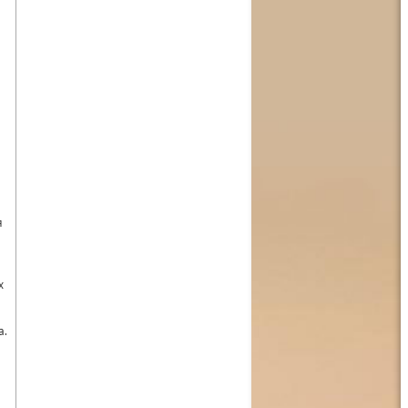
я
х
а.