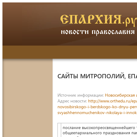
САЙТЫ МИТРОПОЛИЙ, ЕП
Источник информации:
Новосибирская 
Адрес новости:
http://www.orthedu.ru/ep
novosibirskogo-i-berdskogo-ko-dnyu-per
svyashhennomuchenikov-nikolaya-i-innoke
послание высокопреосвященнейшего т
общеепархиального празднования пам