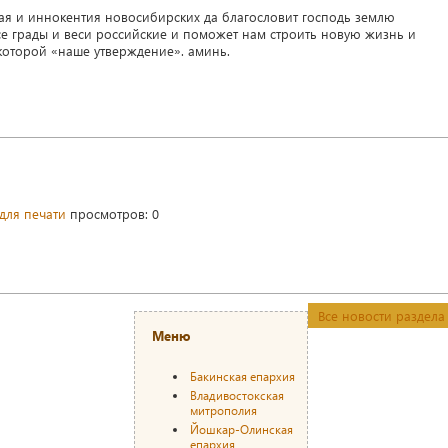
я и иннокентия новосибирских да благословит господь землю
се грады и веси российские и поможет нам строить новую жизнь и
 которой «наше утверждение». аминь.
 для печати
просмотров: 0
Все новости раздела
Меню
Бакинская епархия
Владивостокская
митрополия
Йошкар-Олинская
епархия