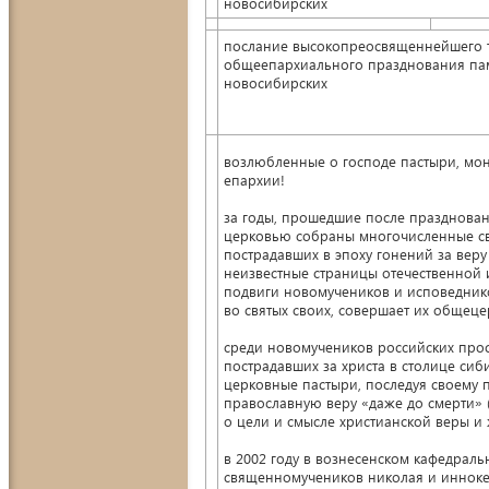
новосибирских
послание высокопреосвященнейшего т
общеепархиального празднования пам
новосибирских
возлюбленные о господе пастыри, мо
епархии!
за годы, прошедшие после празднован
церковью собраны многочисленные сви
пострадавших в эпоху гонений за веру 
неизвестные страницы отечественной 
подвиги новомучеников и исповеднико
во святых своих, совершает их общец
среди новомучеников российских про
пострадавших за христа в столице сиб
церковные пастыри, последуя своему п
православную веру «даже до смерти» (
о цели и смысле христианской веры и
в 2002 году в вознесенском кафедрал
священномучеников николая и иннокен