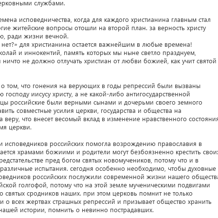
церковными службами.
мена исповедничества, когда для каждого христианина главным стал
ногие житейские вопросы отошли на второй план. за верность христу
ю, ради жизни вечной.
и нет?» для христианина остается важнейшим в любые времена!
олай и иннокентий, память которых мы ныне светло празднуем,
и ничто не должно отлучать христиан от любви божией, как учит святой
 о том, что гонения на верующих в годы репрессий были вызваны
господу иисусу христу, а не какой-либо антигосударственной
ицы российские были верными сынами и дочерьми своего земного
вить совместные усилия церкви, государства и общества на
 веру, что внесет весомый вклад в изменение нравственного состояни
мя церкви.
и исповедников российских помогла возрождению православия в
шается храмами божиими и родители могут безбоязненно крестить свои
едстательстве пред богом святых новомучеников, потому что и в
различные испытания. сегодня особенно необходимо, чтобы духовные
оведников российских послужили современной жизни нашего обществ
ийской голгофой, потому что на этой земле мученическими подвигами
 святых сродников наших. при этом церковь помнит не только
 и о всех жертвах страшных репрессий и призывает общество хранить
 нашей истории, помнить о невинно пострадавших.