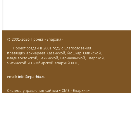
© 2001-2026 Проект «Епархия»
Проект создан в 2001 году с Благословения
правящих архиереев Казанской, Йошкар-Олинской,
Владивостокской, Бакинской, Барнаульской, Тверской,
Читинской и Симбирской епархий РПЦ.
email:
info@eparhia.ru
Система управления сайтом - CMS «Епархия»