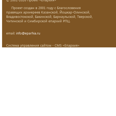
Проект создан в 2001 году с Благословения
правящих архиереев Казанской, Йошкар-Олинской,
Владивостокской, Бакинской, Барнаульской, Тверской,
Читинской и Симбирской епархий РПЦ.
email:
info@eparhia.ru
Система управления сайтом - CMS «Епархия»