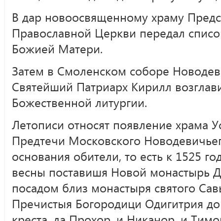
В дар новоосвященному храму Предс
Православной Церкви передал списо
Божией Матери.
Затем в Смоленском соборе Новодев
Святейший Патриарх Кирилл возглав
Божественной литургии.
Летописи относят появление храма 
Предтечи Московского Новодевичье
основания обители, то есть к 1525 го
весны поставишя Новой монастырь Д
посадом близ монастыря святого Сав
Пречистыя Богородици Одигитрия до
креста, да Прохор, и Никанор, и Тимо