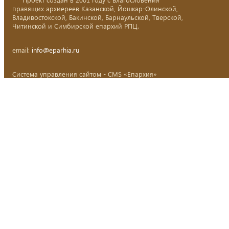
правящих архиереев Казанской, Йошкар-Олинской,
Владивостокской, Бакинской, Барнаульской, Тверской,
Читинской и Симбирской епархий РПЦ.
email:
info@eparhia.ru
Система управления сайтом - CMS «Епархия»