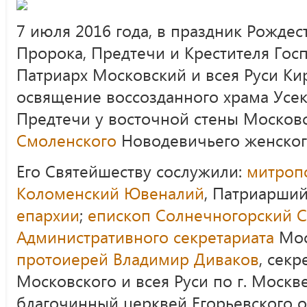
7 июля 2016 года, в праздник Рождес
Пророка, Предтечи и Крестителя Гос
Патриарх Московский и всея Руси К
освящение воссозданного храма Усе
Предтечи у восточной стены Москов
Смоленского
Новодевичьего женског
Его Святейшеству сослужили:
митроп
Коломенский Ювеналий
, Патриарши
епархии
;
епископ Солнечногорский С
Административного секретариата
Мос
протоиерей Владимир Диваков
, сек
Московского и всея Руси по г. Москв
благочинный церквей Егорьевского 