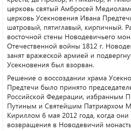
церковь святый Амбросей Медиоламс
церковь Усекновения Ивана Предтеч
шатровый, пятиглавый, кирпичный. Р
восточной стены Новодевичьего мон
Отечественной войны 1812 г. Новод
занят вражеской армией и подвергну
Усекновения был взорван.
Решение о воссоздании храма Усекн
Предтечи было принято председател
Российской Федерации, избранным Пр
Путиным и Святейшим Патриархом Мо
Кириллом 6 мая 2012 года, когда он
возвращения в Новодевичий монасты