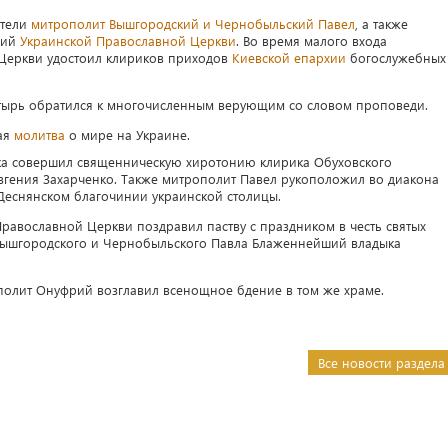
ители
митрополит Вышгородский и Чернобыльский Павел
, а также
хий
Украинской Православной Церкви
. Во время малого входа
 Церкви удостоил клириков приходов
Киевской епархии
богослужебных
стырь обратился к многочисленным верующим со словом проповеди.
бая
молитва
о мире на Украине.
а совершил священническую хиротонию клирика Обуховского
вгения Захарченко. Также митрополит Павел рукоположил во диакона
 Деснянском благочинии украинской столицы.
Православной Церкви поздравил паству с праздником в честь святых
 Вышгородского и Чернобыльского Павла Блаженнейший владыка
олит Онуфрий возглавил всенощное бдение в том же храме.
Все новости раздела