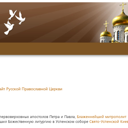
йт Русской Православной Церкви
х первоверховных апостолов Петра и Павла,
Блаженнейший митрополит
шил Божественную литургию в Успенском соборе
Свято-Успенской Кие