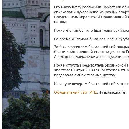
Его Блаженству сослужили наместник об
епископат и духовенство из разных епар
Предстоятель Украинской Православной
наград.
После чтения Святого Евангелия архипа
Во время Литургии была вознесена сугу
За богослужением Блаженнейший владык
благочиния Киевской епархии диакона Е
Александра Алексиевича для служения в
После отпуста Предстоятель Украинской 
апостолов Петра и Павла. Митрополита
поздравил с днем тезоименитства.
Накануне вечером Блаженнейший митроп
Официальный сайт УПЦ
/
Патриархия.ru