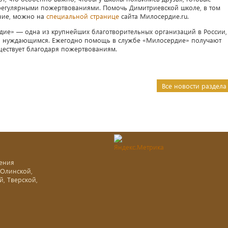
регулярными пожертвованиями. Помочь Димитриевской школе, в том
ние, можно на
специальной странице
сайта Милосердие.ru.
ие» — одна из крупнейших благотворительных организаций в России,
и нуждающимся. Ежегодно помощь в службе «Милосердие» получают
уществует благодаря пожертвованиям.
Все новости раздела
ения
-Олинской,
й, Тверской,