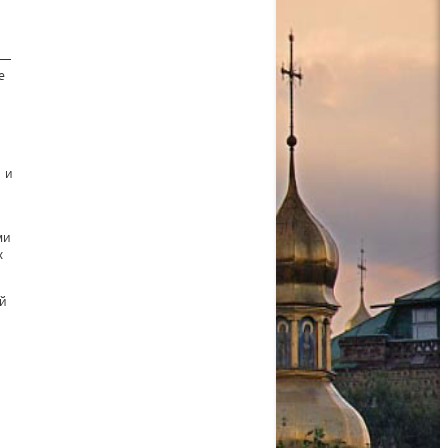
 —
е
 и
ми
х
й