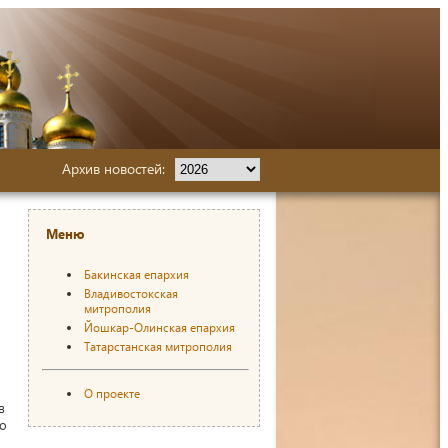
Архив новостей:
Меню
Бакинская епархия
Владивостокская
митрополия
Йошкар-Олинская епархия
Татарстанская митрополия
О проекте
в
го