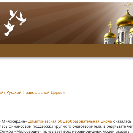
йт Русской Православной Церкви
 «Милосердие»
Димитриевская общеобразовательная школа
оказалась 
ась финансовой поддержки крупного благотворителя, в результате че
 Служба «Милосердие» призывает всех неравнодушных людей оказать