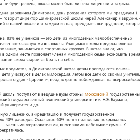
 не будет решена, школа может быть лишена лицензии и закрыта.
оздана царевичем Димитрием, день рождения которого мы празднуем 1
— говорит директор Димитриевской школы иерей Александр Лаврухин.
й о нашей школе и о каждом из нас, преодолев все трудности, которы
на. 83% ее учеников — это дети из многодетных малообеспеченных
деляет внеклассную жизнь школы. Учащимся школы предоставляется
ование, заниматься в спортивных кружках. В школе знают, что
й в одном месте позволяет членам многодетной семьи экономить время
вание школа старается брать на себя.
ых предметов, в Димитриевской школе детям преподаются основы
 дети участвуют в делах милосердия, летом все дети со своими учителя
 хоровая студия «Царевич», неоднократно побеждавшая на всероссийски
 школы поступают в ведущие вузы страны:
Московский
государственны
ский государственный технический университет им. Н.Э. Баумана,
й университет и др.
нную лицензию, аккредитацию и получает государственное
ло 40% расходов. Остальные 60% почти полностью покрывались
х — частными жертвователями, вносившими небольшие суммы. К
рекратилась.
, что особенно важно, чтобы у школы появились друзья, готовые