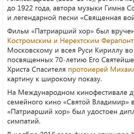
до 1922 года, автора музыки Гимна С
и легендарной песни «Священная вой
Фильм «Патриарший хор» был вруче
Костромским и Нерехтским Ферапон
Московскому и всея Руси Кириллу во
посвященных 70-летию Его Святейше
Христа Спасителя
протоиерей Михаил
картину к широкому показу.
На Международном кинофестивале д
семейного кино «Святой Владимир» 
«Патриарший хор» был удостоен дипл
симпатий.
В ноябре 2016 года фильм открывал