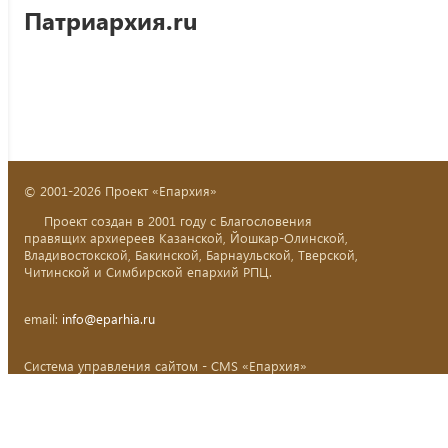
Патриархия.ru
© 2001-2026 Проект «Епархия»
Проект создан в 2001 году с Благословения
правящих архиереев Казанской, Йошкар-Олинской,
Владивостокской, Бакинской, Барнаульской, Тверской,
Читинской и Симбирской епархий РПЦ.
email:
info@eparhia.ru
Система управления сайтом - CMS «Епархия»