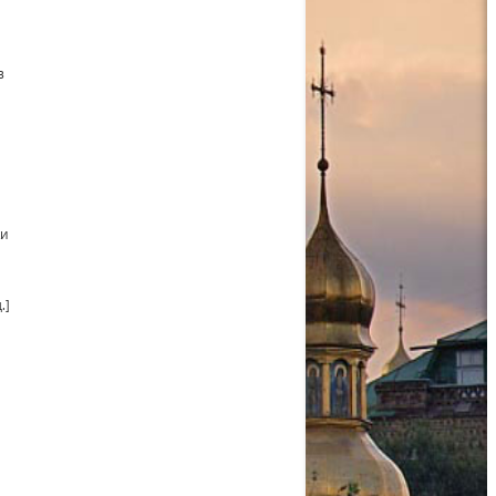
в
ки
.]