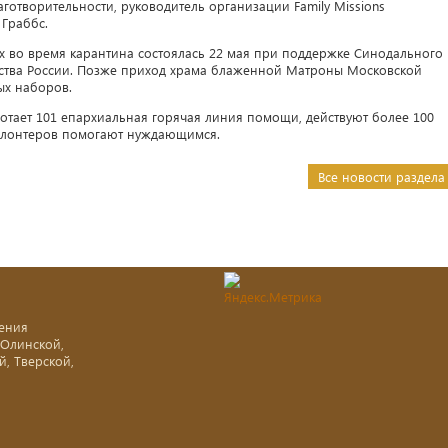
готворительности, руководитель организации Family Missions
 Граббс.
х во время карантина состоялась 22 мая при поддержке Синодального
ьства России. Позже приход храма блаженной Матроны Московской
ых наборов.
аботает 101 епархиальная горячая линия помощи, действуют более 100
волонтеров помогают нуждающимся.
Все новости раздела
ения
-Олинской,
й, Тверской,