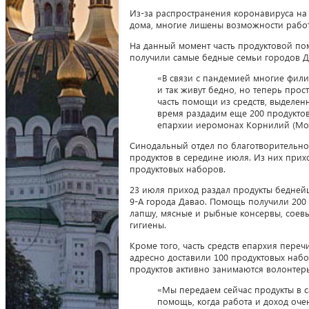
Из-за распространения коронавируса на 
дома, многие лишены возможности работа
На данный момент часть продуктовой по
получили самые бедные семьи городов Д
«В связи с пандемией многие фил
и так живут бедно, но теперь про
часть помощи из средств, выделе
время раздадим еще 200 продуктов
епархии иеромонах Корнилий (Мол
Синодальный отдел по благотворительно
продуктов в середине июля. Из них при
продуктовых наборов.
23 июля приход раздал продукты бедней
9-А города Давао. Помощь получили 200
лапшу, мясные и рыбные консервы, соевы
гигиены.
Кроме того, часть средств епархия пере
адресно доставили 100 продуктовых наб
продуктов активно занимаются волонтер
«Мы передаем сейчас продукты в 
помощь, когда работа и доход оче