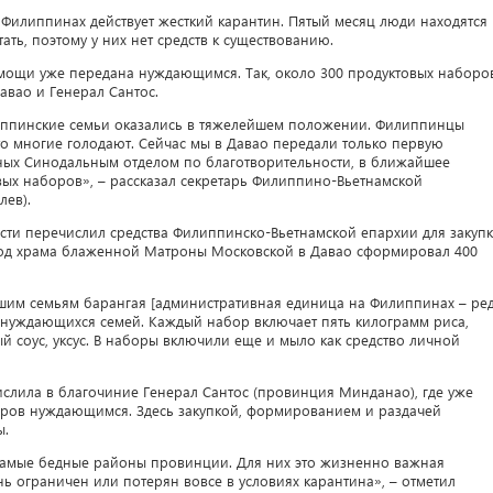
Филиппинах действует жесткий карантин. Пятый месяц люди находятся
ть, поэтому у них нет средств к существованию.
мощи уже передана нуждающимся. Так, около 300 продуктовых наборо
авао и Генерал Сантос.
иппинские семьи оказались в тяжелейшем положении. Филиппинцы
сто многие голодают. Сейчас мы в Давао передали только первую
нных Синодальным отделом по благотворительности, в ближайшее
ых наборов», – рассказал секретарь Филиппино-Вьетнамской
ев).
сти перечислил средства Филиппинско-Вьетнамской епархии для закуп
ход храма блаженной Матроны Московской в Давао сформировал 400
шим семьям барангая [административная единица на Филиппинах – ред
 нуждающихся семей. Каждый набор включает пять килограмм риса,
й соус, уксус. В наборы включили еще и мыло как средство личной
числила в благочиние Генерал Сантос (провинция Минданао), где уже
оров нуждающимся. Здесь закупкой, формированием и раздачей
ы.
самые бедные районы провинции. Для них это жизненно важная
нь ограничен или потерян вовсе в условиях карантина», – отметил