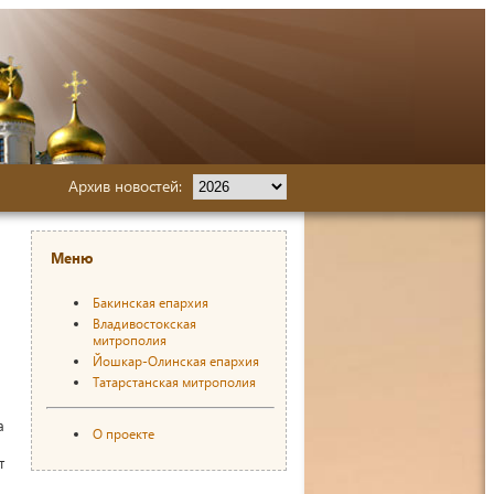
Архив новостей:
Меню
Бакинская епархия
Владивостокская
митрополия
Йошкар-Олинская епархия
Татарстанская митрополия
а
О проекте
т