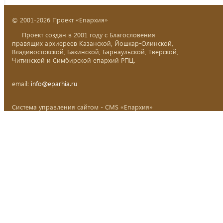
© 2001-2026 Проект «Епархия»
Проект создан в 2001 году с Благословения
правящих архиереев Казанской, Йошкар-Олинской,
Владивостокской, Бакинской, Барнаульской, Тверской,
Читинской и Симбирской епархий РПЦ.
email:
info@eparhia.ru
Система управления сайтом - CMS «Епархия»