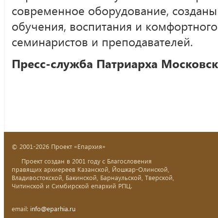
современное оборудование, созданы
обучения, воспитания и комфортного
семинаристов и преподавателей.
Пресс-служба Патриарха Московско
© 2001-2026 Проект «Епархия»
Проект создан в 2001 году с Благословения
правящих архиереев Казанской, Йошкар-Олинской,
Владивостокской, Бакинской, Барнаульской, Тверской,
Читинской и Симбирской епархий РПЦ.
email:
info@eparhia.ru