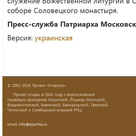
служение Божественной литургии в
соборе Соловецкого монастыря.
Пресс-служба Патриарха Московско
Версия:
украинская
© 2001-2026 Проект «Епархия»
Проект создан в 2001 году с Благословения
правящих архиереев Казанской, Йошкар-Олинской,
Владивостокской, Бакинской, Барнаульской, Тверской,
Читинской и Симбирской епархий РПЦ.
email:
info@eparhia.ru