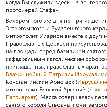
когда Вы служили здесь, на венгерск
протоиерей Стефан.
Вечером того же дня по приглашени
Эстергомского и Будапештского кард
митрополит Иларион вместе с други
Православных Церквей присутствова
на площади перед базиликой святог
кафедральным католическим собором
приглашенных православных архипа
Блаженнейший Патриарх Иерусалим
Константинский Аристарх (
Иерусалим
митрополит Венский Арсений (
Конст
Патриархат
). Месса совершалась пер
святого короля Стефана, почитаемого