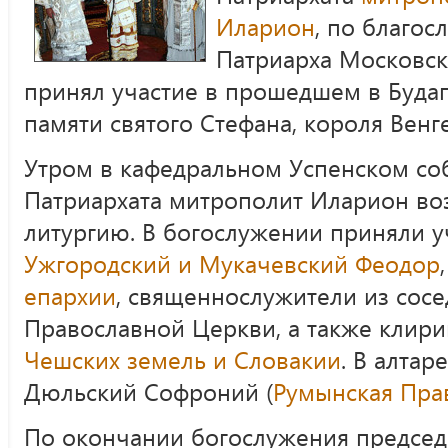
Иларион
, по благо
Патриарха Московск
принял участие в прошедшем в Буда
памяти святого Стефана, короля Венг
Утром в кафедральном Успенском со
Патриархата митрополит Иларион во
литургию. В богослужении приняли 
Ужгородский и Мукачевский Феодор
епархии
, священнослужители из сосе
Православной Церкви, а также клир
Чешских земель и Словакии
. В алтар
Дюльский Софроний (
Румынская Пра
По окончании богослужения председ