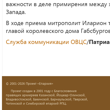
важности в деле примирения между 
Запада.
В ходе приема митрополит Иларион 
главой королевского дома Габсбурго
Служба коммуникации ОВЦС
/
Патриа
© 2001-2026 Проект «Епархия»
Проект создан в 2001 году с Благословения
правящих архиереев Казанской, Йошкар-Олинской,
Владивостокской, Бакинской, Барнаульской, Тверской,
Читинской и Симбирской епархий РПЦ.