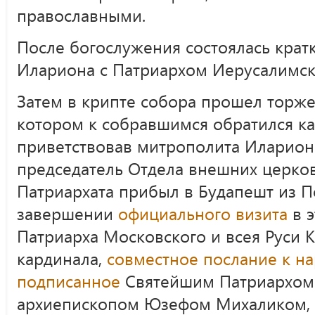
православными.
После богослужения состоялась крат
Илариона с Патриархом Иерусалимс
Затем в крипте собора прошел торже
котором к собравшимся обратился ка
приветствовав митрополита Илариона
председатель Отдела внешних церко
Патриархата прибыл в Будапешт из П
завершении
официального визита
в э
Патриарха Московского и всея Руси 
кардинала,
совместное послание к н
подписанное
Святейшим Патриархом
архиепископом Юзефом Михаликом, 