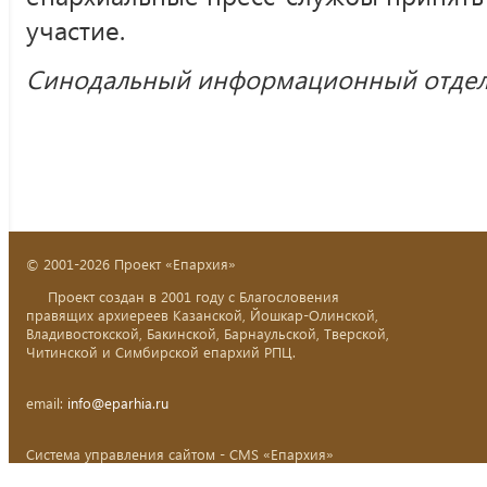
участие.
Синодальный информационный отде
© 2001-2026 Проект «Епархия»
Проект создан в 2001 году с Благословения
правящих архиереев Казанской, Йошкар-Олинской,
Владивостокской, Бакинской, Барнаульской, Тверской,
Читинской и Симбирской епархий РПЦ.
email:
info@eparhia.ru
Система управления сайтом - CMS «Епархия»