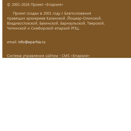
© 2001-2026 Проект «Епархия»
Проект создан в 2001 году с Благословения
правящих архиереев Казанской, Йошкар-Олинской,
Владивостокской, Бакинской, Барнаульской, Тверской,
Читинской и Симбирской епархий РПЦ.
email:
info@eparhia.ru
Система управления сайтом - CMS «Епархия»