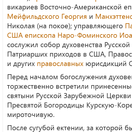
викариев Восточно-Американской еп
Мейфильдского Георгия
и
Манхэттен
Николая (на покое); управляющего
П
США
епископа Наро-Фоминского Ио
сослужил собор духовенства Русской
Патриарших приходов в США, Право
и других
православных
юрисдикций 
Перед началом богослужения духове
торжественно встретили принесенные
святыни Русской Зарубежной Церкв
Пресвятой Богородицы Курскую-Кор
мироточивую.
После сугубой ектении, за которой 