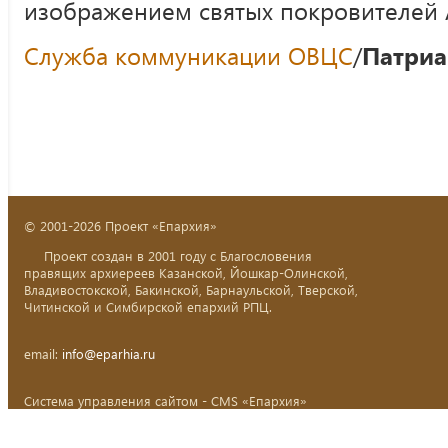
изображением святых покровителей 
Служба коммуникации ОВЦС
/
Патриа
© 2001-2026 Проект «Епархия»
Проект создан в 2001 году с Благословения
правящих архиереев Казанской, Йошкар-Олинской,
Владивостокской, Бакинской, Барнаульской, Тверской,
Читинской и Симбирской епархий РПЦ.
email:
info@eparhia.ru
Система управления сайтом - CMS «Епархия»