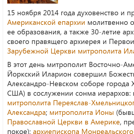
15 ноября 2014 года духовенство и 
Американской епархии
молитвенно о
ее образования, а также 30-летие а
своего правящего архиерея и Перво
Зарубежной Церкви
митрополита Ил
В этот день митрополит Восточно-А
Йоркский Иларион совершил Божест
Александро-Невском соборе города 
США) в сослужении сонма иерархов:
митрополита Переяслав-Хмельницког
Александра
;
митрополита Ионы
(бывш
Православной Церкви в Америке
, п
покое);
архиепископа Монреальского 