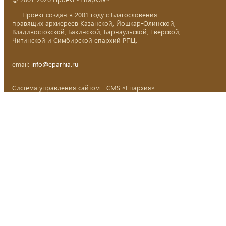
Проект создан в 2001 году с Благословения
правящих архиереев Казанской, Йошкар-Олинской,
Владивостокской, Бакинской, Барнаульской, Тверской,
Читинской и Симбирской епархий РПЦ.
email:
info@eparhia.ru
Система управления сайтом - CMS «Епархия»