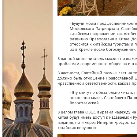
«Будучи моим предшественником н
Московского Патриархата, Святейш
китайском направлении как особе
развитию Православия в Китае. До
относится к китайским туристам и 
их в Кремле после богослужения»,
В данной книге читатель сможет познак
проблемам современного общества и вз
В частности, Святейший размышляет на 
должно быть отношение Православной Це
нравственной ответственности, какова п
«Эту книгу не обязательно читать 
постоянно мысль Святейшего Патри
Волоколамский.
В целом глава ОВЦС выразил надежду на т
Китая будут иметь доступ к издаваемой 
издания, но и через Интернет-ресурс, к
китайских верующих.