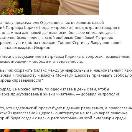
а посту председателя Отдела внешних церковных связей
ий Патриарх Кирилл (тогда митрополит) неоднократно говорил о
нно важном для нашей деятельности, большое внимание уделяя
статочно было видеть, с какой любовью Святейший Патриарх
приветствует их, когда посещает Троице-Сергиеву Лавру или видит
 — сказал владыка Иларион.
омиться с рассуждениями патриарха Кирилла о вопросах, посвященных
аимоотношениям свободы и ответственности.
темы: как сохранить баланс между универсальным и национальным? Как
ркви к государству и власти? Может ли Церковь признавать свободу б
рирода справедливости?
подряд. Ее можно читать по одной главе в день с тем, чтобы
арха присутствовала в жизни читателя», — добавил митрополит
о, что издательский проект будет и дальше развиваться, а православн
Русской Православной Церковью литературе не только через печатные
оторый будет создан с целью распространения этой литературы среди