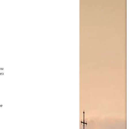
им
ез
ые