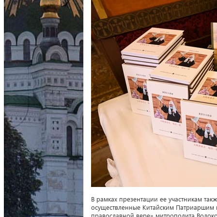
В рамках презентации ее участникам так
осуществленные Китайским Патриаршим по
православной вере» митрополита Волоко