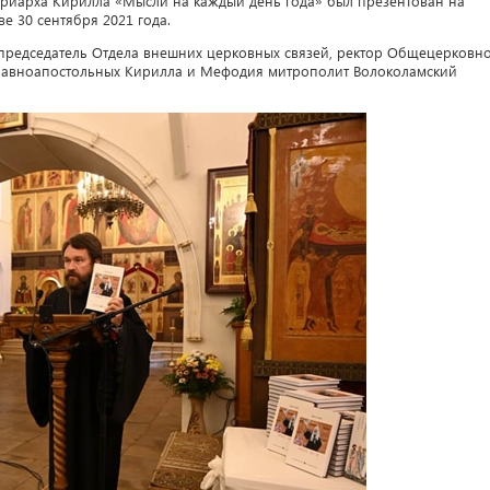
триарха Кирилла «Мысли на каждый день года» был презентован на
 30 сентября 2021 года.
председатель Отдела внешних церковных связей, ректор Общецерковн
 равноапостольных Кирилла и Мефодия митрополит Волоколамский