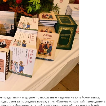
же представили и другие православные издания на китайском языке,
дворьем за последнее время, в т.ч. «Катехизис: краткий путеводитель
ламского Илариона, краткий иллюстрированный русско-китайский