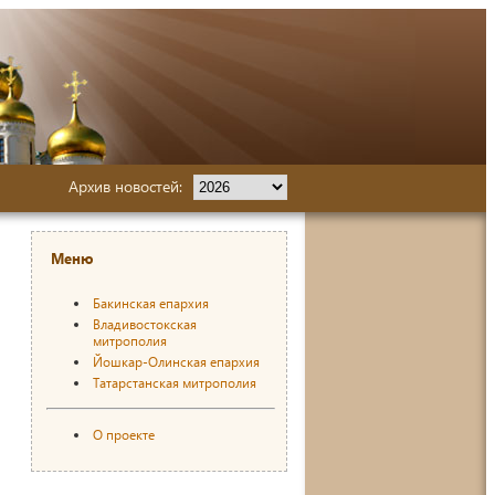
Архив новостей:
Меню
Бакинская епархия
Владивостокская
митрополия
Йошкар-Олинская епархия
Татарстанская митрополия
О проекте