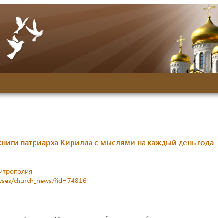
книги патриарха Кирилла с мыслями на каждый день года
митрополия
newses/church_news/?id=74816